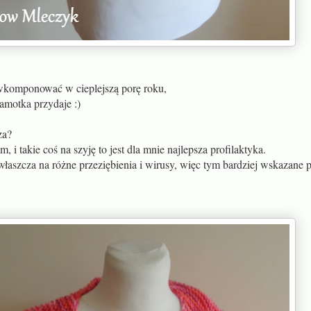
 wkomponować w cieplejszą porę roku,
zamotka przydaje :)
za?
m, i takie coś na szyję to jest dla mnie najlepsza profilaktyka.
aszcza na różne przeziębienia i wirusy, więc tym bardziej wskazane 