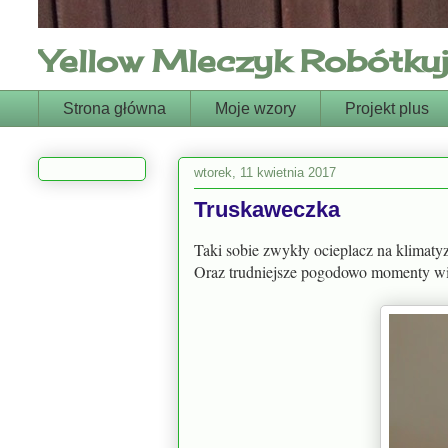
Yellow Mleczyk Robótkuje
Strona główna
Moje wzory
Projekt plus
wtorek, 11 kwietnia 2017
Truskaweczka
Taki sobie zwykły ocieplacz na klimat
Oraz trudniejsze pogodowo momenty wio