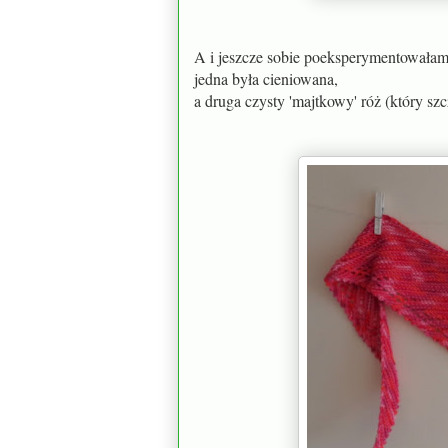
A i jeszcze sobie poeksperymentowałam
jedna była cieniowana,
a druga czysty 'majtkowy' róż (który szc