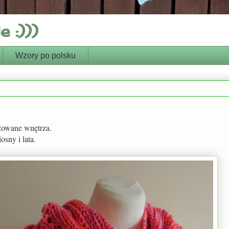
 :)))
Wzory po polsku
yzowane wnętrza.
sny i lata.