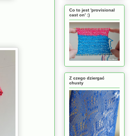
Co to jest 'provisional
cast on' :)
Z czego dziergać
chusty